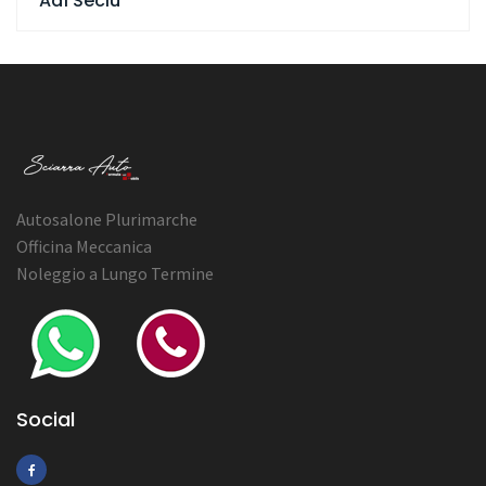
Adì Seciu
Autosalone Plurimarche
Officina Meccanica
Noleggio a Lungo Termine
Social