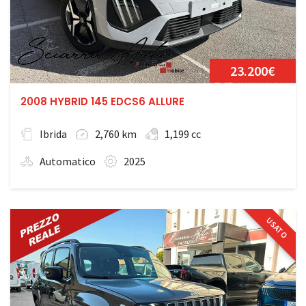
23.200€
2008 HYBRID 145 EDCS6 ALLURE
Ibrida
2,760 km
1,199 cc
Automatico
2025
USATO