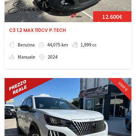
12.600€
C3 1.2 MAX 110CV P.TECH
Benzina
44,075 km
1,999 cc
Manuale
2024
USATO