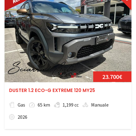
23.700€
DUSTER 1.2 ECO-G EXTREME 120 MY25
Gas
65 km
1,199 cc
Manuale
2026