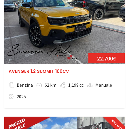
22.700€
AVENGER 1.2 SUMMIT 100CV
Benzina
62 km
1,199 cc
Manuale
2025
KM ZERO