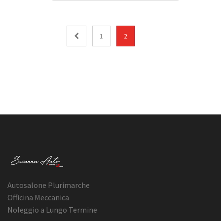
1
2
Autosalone Plurimarche
Officina Meccanica
Noleggio a Lungo Termine