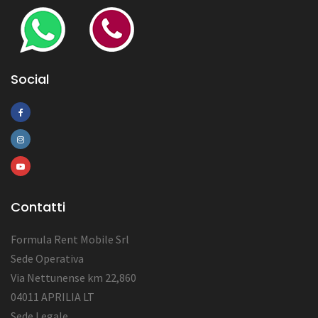
Social
Contatti
Formula Rent Mobile Srl
Sede Operativa
Via Nettunense km 22,860
04011 APRILIA LT
Sede Legale