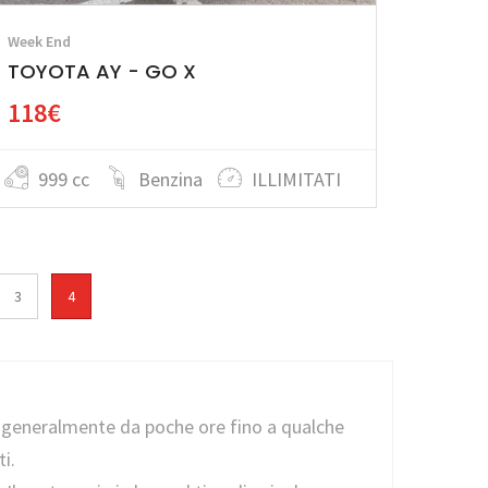
Week End
TOYOTA AY - GO X
118€
999 cc
Benzina
ILLIMITATI
3
4
ti, generalmente da poche ore fino a qualche
i.