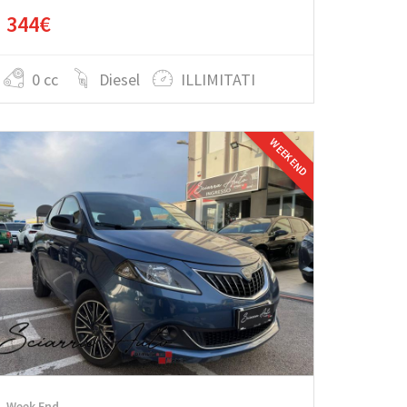
344€
0 cc
Diesel
ILLIMITATI
WEEK END
Week End