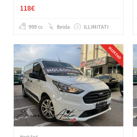
118€
999 cc
Ibrida
ILLIMITATI
WEEK END
Week End