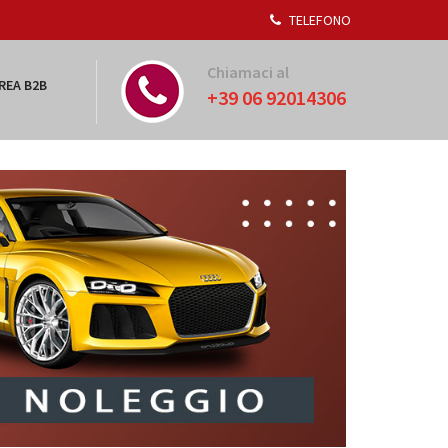
TELEFONO
Chiamaci al
REA B2B
+39 06 92014306