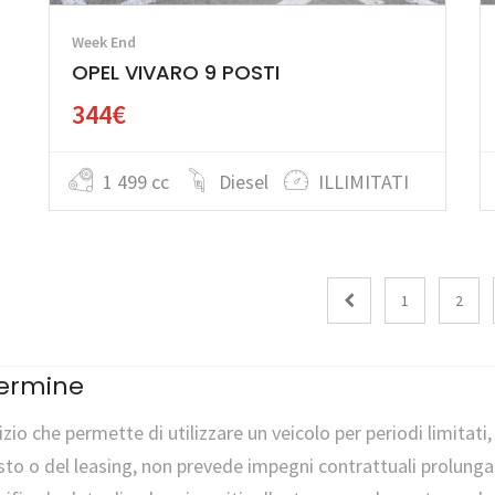
Week End
OPEL VIVARO 9 POSTI
344€
1 499 cc
Diesel
ILLIMITATI
1
2
termine
izio che permette di utilizzare un veicolo per periodi limita
sto o del leasing, non prevede impegni contrattuali prolungat