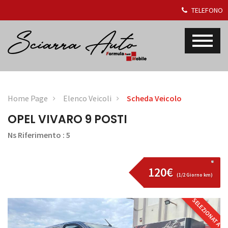
TELEFONO
Home Page
Elenco Veicoli
Scheda Veicolo
OPEL VIVARO 9 POSTI
Ns Riferimento : 5
120€
(1/2 Giorno km)
SELEZIONATA