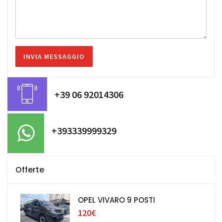
+39 06 92014306
+393339999329
Offerte
OPEL VIVARO 9 POSTI
120€