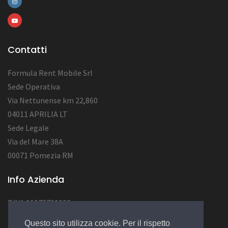
Contatti
Formula Rent Mobile Srl
Sede Operativa
Via Nettunense km 22,860
04011 APRILIA LT
Sede Legale
Via del Mare 38A
00071 Pomezia RM
Info Azienda
P.IVA 11172701002
Num. REA RM1284222
Questo sito utilizza cookie. Per il rispetto