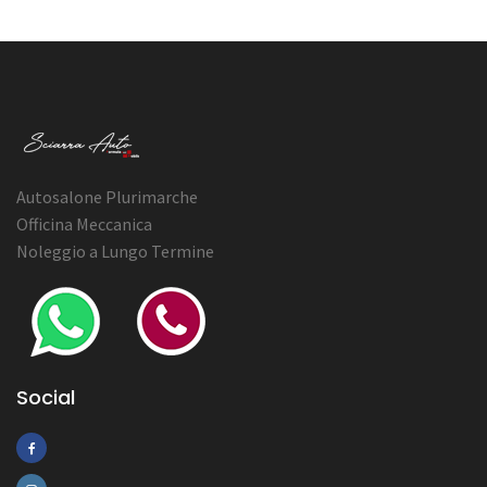
Autosalone Plurimarche
Officina Meccanica
Noleggio a Lungo Termine
Social