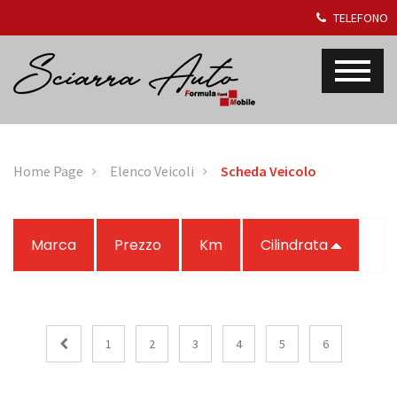
TELEFONO
Home Page
Elenco Veicoli
Scheda Veicolo
Marca
Prezzo
Km
Cilindrata
1
2
3
4
5
6