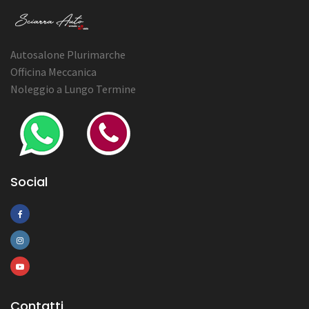
Autosalone Plurimarche
Officina Meccanica
Noleggio a Lungo Termine
Social
Contatti