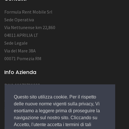
Formula Rent Mobile Srl
Sede Operativa
Via Nettunense km 22,860
04011 APRILIA LT
Sede Legale
Via del Mare 38A
00071 Pomezia RM
Info Azienda
P.IVA 11172701002
Num. REA RM1284222
Questo sito utilizza cookie. Per il rispetto
Cap.Soc. : 12.000,00 EURO
delle nuove norme vigenti sulla privacy, Vi
Socio Unico
esortiamo a leggere prima di proseguire la
navigazione sul nostro sito. Cliccando su
Accetto, l'utente accetta i termini di tali
© 2022 Design by
EGSoft