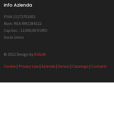
Info Azienda
P.IVA 11172701002
Num. REA RM1284222
Cap.Soc. : 12.000,00 EURO
Socio Unico
© 2022 Design by
EGSoft
Cookie
|
Privacy Law
|
Azienda
|
Servizi
|
Catalogo
|
Contatti