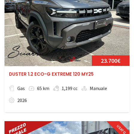
23.700€
DUSTER 1.2 ECO-G EXTREME 120 MY25
Gas
65 km
1,199 cc
Manuale
2026
USATO