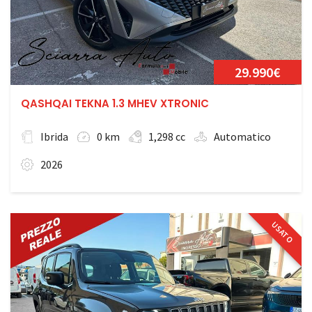
29.990€
QASHQAI TEKNA 1.3 MHEV XTRONIC
Ibrida
0 km
1,298 cc
Automatico
2026
USATO