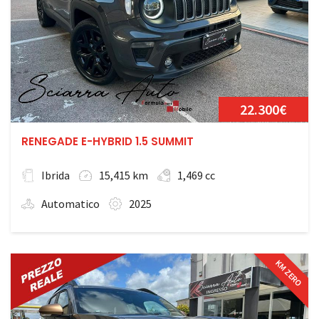
22.300€
RENEGADE E-HYBRID 1.5 SUMMIT
Ibrida
15,415 km
1,469 cc
Automatico
2025
KM ZERO