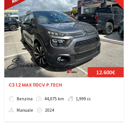
12.600€
C3 1.2 MAX 110CV P.TECH
Benzina
44,075 km
1,999 cc
Manuale
2024