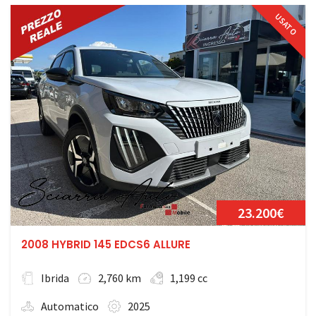
USATO
23.200€
2008 HYBRID 145 EDCS6 ALLURE
Ibrida
2,760 km
1,199 cc
Automatico
2025