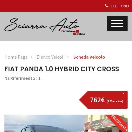
TELEFONO
Home Page
Elenco Veicoli
Scheda Veicolo
FIAT PANDA 1.0 HYBRID CITY CROSS
Ns Riferimento : 1
762€
(1 Mese km)
SELEZIONATA