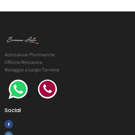
Autosalone Plurimarche
Officina Meccanica
Noleggio a Lungo Termine
Social