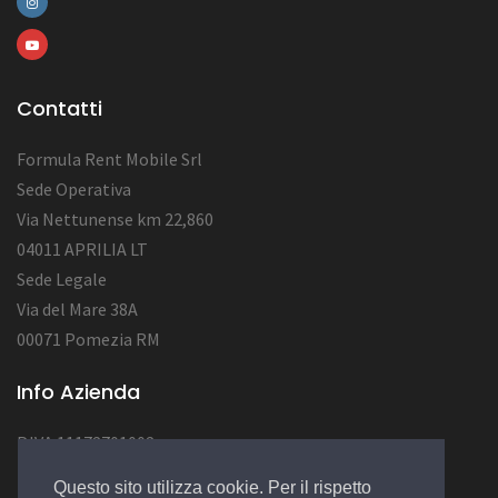
Contatti
Formula Rent Mobile Srl
Sede Operativa
Via Nettunense km 22,860
04011 APRILIA LT
Sede Legale
Via del Mare 38A
00071 Pomezia RM
Info Azienda
P.IVA 11172701002
Num. REA RM1284222
Questo sito utilizza cookie. Per il rispetto